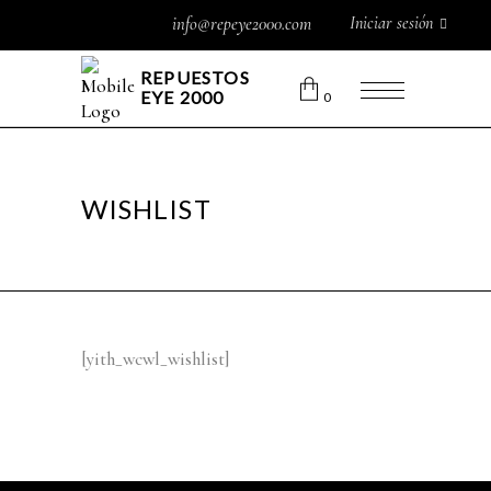
Iniciar sesión
info@repeye2000.com
REPUESTOS
EYE 2000
0
WISHLIST
[yith_wcwl_wishlist]