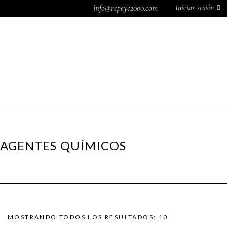
Iniciar sesión
info@repeye2000.com
MÁQUINAS DE COSER
MÁQUINAS DE COSER
SISTEMAS
DOMÉSTICAS
INDUSTRIALES
DE PLANCHADO
SISTEMAS DE
ACCESORIOS DE
REPUESTOS
0
CORTE
COSTURA
ÁNCORAS
ACEITES
AGENTES QUÍMICOS
CAJAS DE BOBINA
AGENTES QUÍM
DOMÉSTICAS
AGUJAS DOMÉS
CAJAS DE BOBINA
SCHMETZ
INDUSTRIALES
AGUJAS DOMÉS
CANILLAS CON HILO
SINGER
MOSTRANDO TODOS LOS RESULTADOS: 10
DE COSER