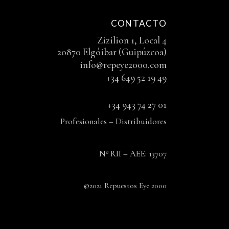
CONTACTO
Zizilion 1, Local 4
20870 Elgóibar (Guipúzcoa)
info@repeye2000.com
+34 649 52 19 49
+34 943 74 27 01
Profesionales – Distribuidores
Nº RII – AEE: 13707
©2021 Repuestos Eye 2000