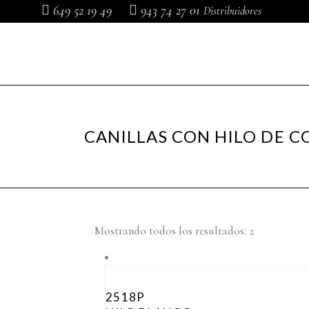
649 52 19 49
943 74 27 01
Distribuidores
MÁQUINAS DE COSER
MÁQUINAS DE COSER
SISTEM
DOMÉSTICAS
INDUSTRIALES
DE PLAN
CANILLAS CON HILO DE C
Mostrando todos los resultados: 2
2518P