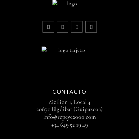
CONTACTO
Zizilion 1, Local 4
20870 Elgóibar (Guipúzcoa)
info@repeye2000.com
+34 649 52 19 49