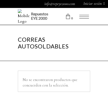
Iniciar sesión
info@repeye2000.com
Repuestos
EYE 2000
0
CORREAS
AUTOSOLDABLES
No se encontraron productos que
concuerden con la selección.