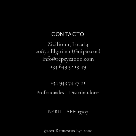
CONTACTO
Zizilion 1, Local 4
20870 Elgóibar (Guipúzcoa)
info@repeye2000.com
+34 649 52 19 49
+34 943 74 27 01
Profesionales – Distribuidores
Nº RII – AEE: 13707
©2021 Repuestos Eye 2000