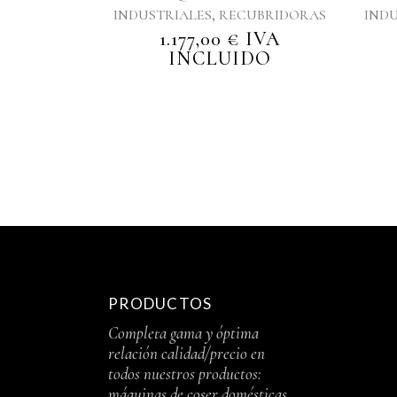
,
INDUSTRIALES
RECUBRIDORAS
INDU
1.177,00
€
IVA
INCLUIDO
PRODUCTOS
Completa gama y óptima
relación calidad/precio en
todos nuestros productos:
máquinas de coser domésticas