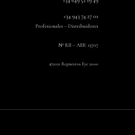
+34 649 52 19 49
+34 943 74 27 01
Profesionales – Distribuidores
Nº RII – AEE: 13707
©2021 Repuestos Eye 2000