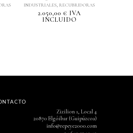
,
ORAS
INDUSTRIALES
RECUBRIDORAS
2.050,00
€
IVA
INCLUIDO
ONTACTO
Zizilion 1, Local 4
20870 Elgóibar (Guipúzcoa)
info@repeye2000.com