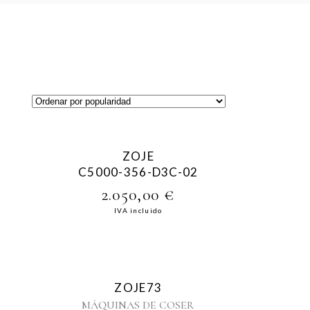
ESTUCH
GOMA Y CINTA
CORREAS
ESTUCH
AUTOSOLDABLES
PRENSA
ZOJE
C5000-356-D3C-02
2.050,00
€
IVA incluido
ZOJE73
MÁQUINAS DE COSER