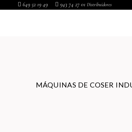
649 52 19 49
943 74 27 01
Distribuidores
MÁQUINAS DE COSER
MÁQUINAS DE COSER
DOMÉSTICAS
INDUSTRIALES
MÁQUINAS DE COSER IND