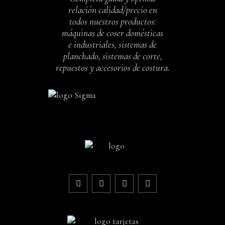
,
INDUSTRIALES
incluido
PARA
DE
relación calidad/precio en
,
COSTURA
PUNTADA
MÁQUINAS
COSER
todos nuestros productos:
FUNDAS
RECTA
DE
máquinas de coser domésticas
,
INDUSTRIALES
PARA
1.650,00
€
e industriales, sistemas de
COSER
PUNTADA
MÁQUINAS
planchado, sistemas de corte,
30,00
€
RECTA
DE
IVA
incluido
repuestos y accesorios de costura.
970,00
€
COSER
IVA
incluido
30,00
€
IVA
incluido
IVA
incluido