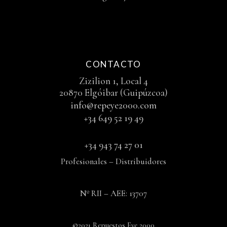
CONTACTO
Zizilion 1, Local 4
20870 Elgóibar (Guipúzcoa)
info@repeye2000.com
+34 649 52 19 49
+34 943 74 27 01
Profesionales – Distribuidores
Nº RII – AEE: 13707
©2021 Repuestos Eye 2000