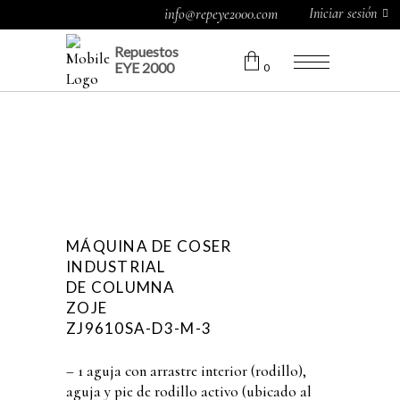
Iniciar sesión
info@repeye2000.com
Repuestos
EYE 2000
0
MÁQUINA DE COSER
INDUSTRIAL
DE COLUMNA
ZOJE
ZJ9610SA-D3-M-3
– 1 aguja con arrastre interior (rodillo),
aguja y pie de rodillo activo (ubicado al