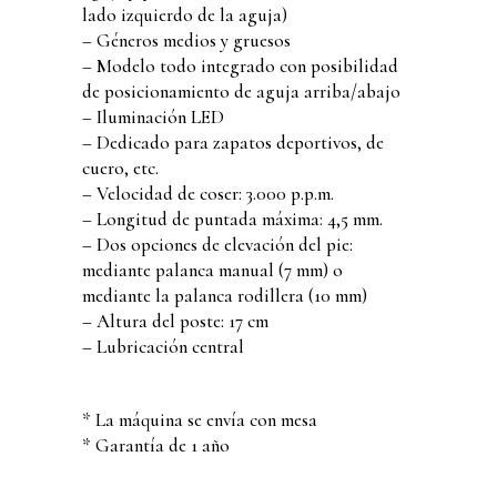
lado izquierdo de la aguja)
– Géneros medios y gruesos
– Modelo todo integrado con posibilidad
de posicionamiento de aguja arriba/abajo
– Iluminación LED
– Dedicado para zapatos deportivos, de
cuero, etc.
– Velocidad de coser: 3.000 p.p.m.
– Longitud de puntada máxima: 4,5 mm.
– Dos opciones de elevación del pie:
mediante palanca manual (7 mm) o
mediante la palanca rodillera (10 mm)
– Altura del poste: 17 cm
– Lubricación central
* La máquina se envía con mesa
* Garantía de 1 año