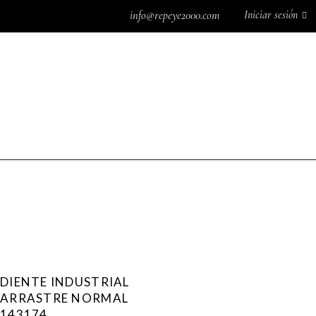
Iniciar sesión
info@repeye2000.com
MÁQUINAS DE COSER
MÁQUINAS DE COSER
SISTEMAS
DOMÉSTICAS
INDUSTRIALES
DE PLANCHADO
SISTEMAS DE
ACCESORIOS DE
REPUESTOS
0
CORTE
COSTURA
ÁNCORAS
ACEITES
CAJAS DE BOBINA
AGENTES QUÍM
DOMÉSTICAS
AGUJAS DOMÉS
CAJAS DE BOBINA
SCHMETZ
DIENTE INDUSTRIAL
INDUSTRIALES
AGUJAS DOMÉS
ARRASTRE NORMAL
CANILLAS CON HILO
SINGER
143174