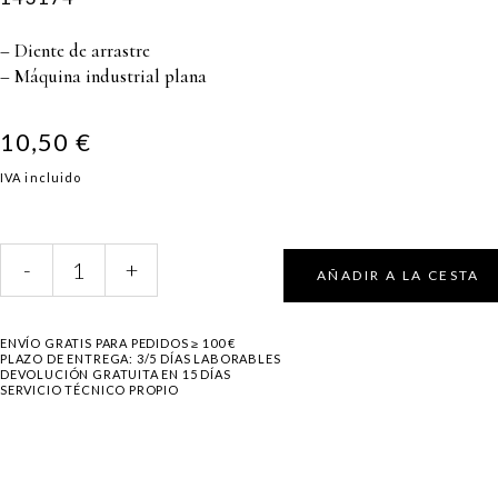
DE COSER
AGUJAS INDUST
CANILLAS
SCHMETZ
– Diente de arrastre
DOMÉSTICAS
– Máquina industrial plana
ALFILERES
CANILLAS
ALIMENTADORE
INDUSTRIALES
10,50
€
GOMA Y CINTA
CONEXIONES
IVA incluido
ELÉCTRICAS
CORREAS
143174
AUTOSOLDABLES
-
+
AÑADIR A LA CESTA
quantity
ENVÍO GRATIS PARA PEDIDOS ≥ 100 €
PLAZO DE ENTREGA: 3/5 DÍAS LABORABLES
DEVOLUCIÓN GRATUITA EN 15 DÍAS
SERVICIO TÉCNICO PROPIO