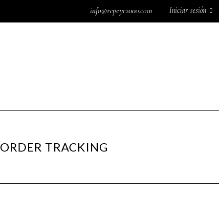
Iniciar sesión
info@repeye2000.com
MÁQUINAS DE COSER
MÁQUINAS DE COSER
SISTEMAS
DOMÉSTICAS
INDUSTRIALES
DE PLANCHADO
SISTEMAS DE
ACCESORIOS DE
REPUESTOS
0
CORTE
COSTURA
ÁNCORAS
ACEITES
ORDER TRACKING
CAJAS DE BOBINA
AGENTES QUÍM
DOMÉSTICAS
AGUJAS DOMÉS
CAJAS DE BOBINA
SCHMETZ
INDUSTRIALES
AGUJAS DOMÉS
CANILLAS CON HILO
SINGER