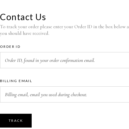
DE COSER
AGUJAS INDUST
CANILLAS
SCHMETZ
Contact Us
DOMÉSTICAS
ALFILERES
To track your order please enter your Order ID in the box below a
CANILLAS
ALIMENTADORE
you should have received.
INDUSTRIALES
GOMA Y CINTA
CONEXIONES
ORDER ID
ELÉCTRICAS
CORREAS
AUTOSOLDABLES
BILLING EMAIL
TRACK