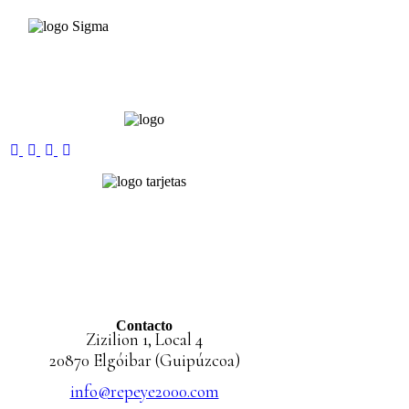
Contacto
Zizilion 1, Local 4
20870 Elgóibar (Guipúzcoa)
info@repeye2000.com