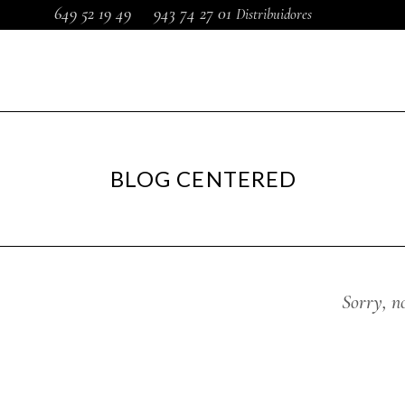
649 52 19 49
943 74 27 01
Distribuidores
MÁQUINAS DE COSER
MÁQUINAS DE COSER
SISTEM
DOMÉSTICAS
INDUSTRIALES
DE PLAN
BLOG CENTERED
Sorry, n