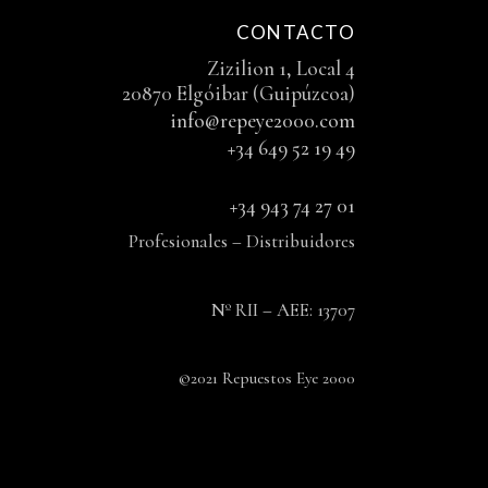
CONTACTO
Zizilion 1, Local 4
20870 Elgóibar (Guipúzcoa)
info@repeye2000.com
+34 649 52 19 49
+34 943 74 27 01
Profesionales – Distribuidores
Nº RII – AEE: 13707
©2021 Repuestos Eye 2000